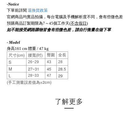
-
Notice
下單前詳閱
退換貨政策
官網商品均實品拍攝，每台電腦及手機解析度不同，會有些微色差
預購商品訂製期限為7～45個工作天(
不含假日
)
如不能接受網路購物皆會有些微色差，請自行衡量在做下單
- Model
身高161 cm 體重 / 47 kg
(cm)
(
)
臀圍
全長
尺寸
腰寬
吋
S
26~29
43
28
M
27~31
45
28.5
L
29
28~33
47
(
±2cm)
手工測量誤差值為
了解更多