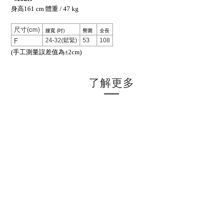
身高161 cm 體重 / 47 kg
(cm)
尺寸
腰寬 (吋)
臀圍
全長
F
24-32(鬆緊)
53
108
(手工測量誤差值為±2cm)
了解更多