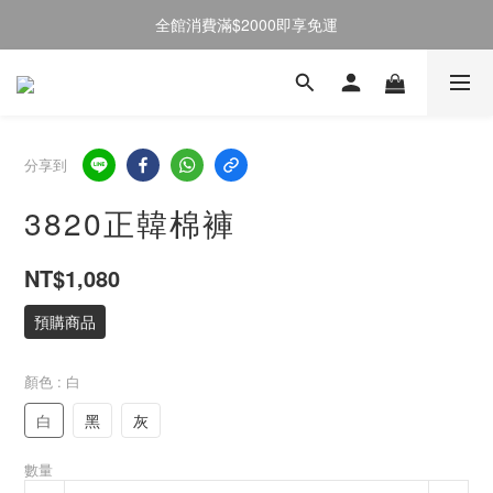
全館消費滿$2000即享免運
註冊會員送50元購物金
註冊會員送50元購物金
分享到
3820正韓棉褲
NT$1,080
預購商品
顏色
: 白
白
黑
灰
數量