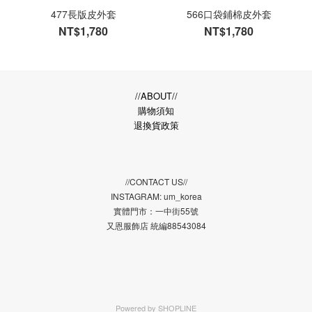
477長版皮外套
566口袋鋪棉皮外套
NT$1,780
NT$1,780
//ABOUT//
購物須知
退換貨政策
//CONTACT US//
INSTAGRAM: um_korea
實體門市：一中街55號
又恩服飾店 統編88543084
Powered by
SHOPLINE