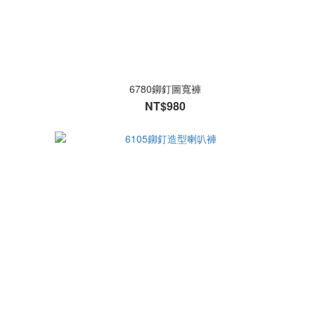
6780鉚釘圖寬褲
NT$980