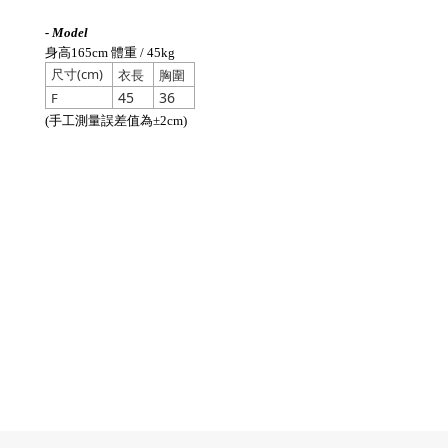
- Model
身高165cm 體重 / 45kg
尺寸(cm)
衣長
胸圍
45
36
F
(手工測量誤差值為±2cm)