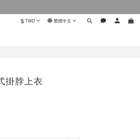
$
TWD
繁體中文
件式掛脖上衣