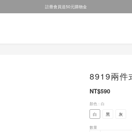
註冊會員送50元購物金
註冊會員送50元購物金
全館消費滿$2000即享免運
註冊會員送50元購物金
8919兩
NT$590
顏色
: 白
白
黑
灰
數量