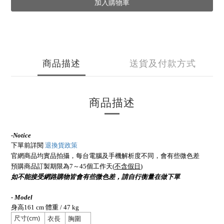
加入購物車
商品描述
送貨及付款方式
商品描述
-
Notice
下單前詳閱
退換貨政策
官網商品均實品拍攝，每台電腦及手機解析度不同，會有些微色差
預購商品訂製期限為7～45個工作天(
不含假日
)
如不能接受網路購物皆會有些微色差，請自行衡量在做下單
- Model
身高161 cm 體重 / 47 kg
尺寸(cm)
衣長
胸圍