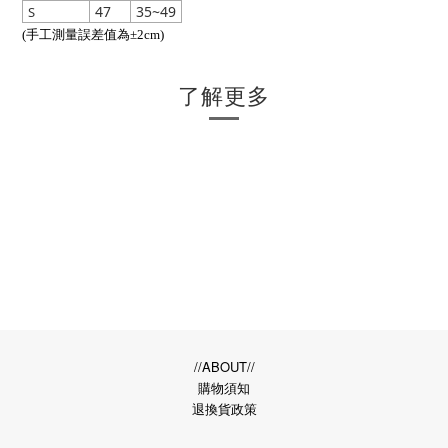
47
35~49
S
(手工測量誤差值為±2cm)
了解更多
//ABOUT//
購物須知
退換貨政策