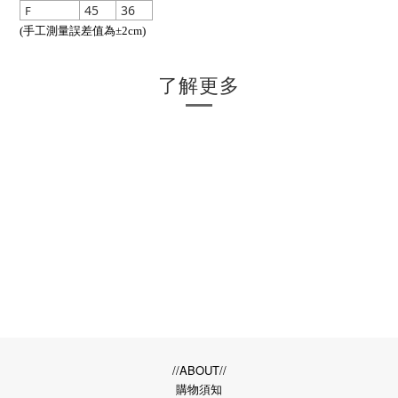
45
36
F
(手工測量誤差值為±2cm)
了解更多
//ABOUT//
購物須知