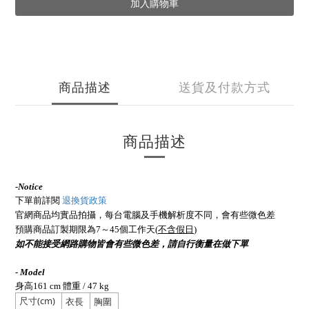
加入購物車
商品描述
送貨及付款方式
商品描述
-
Notice
下單前詳閱
退換貨政策
官網商品均實品拍攝，每台電腦及手機解析度不同，會有些微色差
預購商品訂製期限為7～45個工作天(
不含假日
)
如不能接受網路購物皆會有些微色差，請自行衡量在做下單
- Model
身高161 cm 體重 / 47 kg
尺寸(cm)
衣長
胸圍