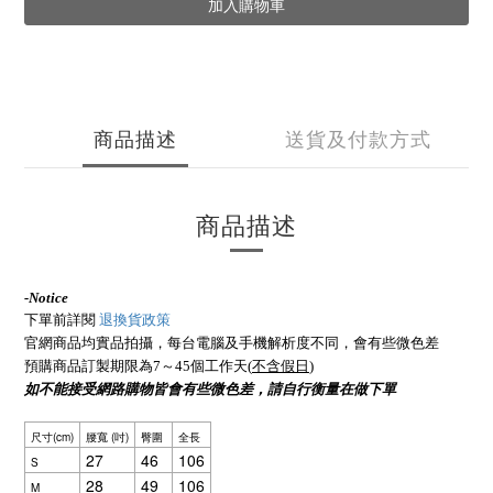
加入購物車
商品描述
送貨及付款方式
商品描述
-
Notice
下單前詳閱
退換貨政策
官網商品均實品拍攝，每台電腦及手機解析度不同，會有些微色差
預購商品訂製期限為7～45個工作天(
不含假日
)
如不能接受網路購物皆會有些微色差，請自行衡量在做下單
尺寸(cm)
腰寬 (吋)
臀圍
全長
27
46
106
S
28
49
106
M