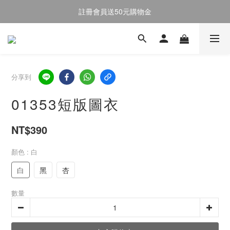
註冊會員送50元購物金
註冊會員送50元購物金
全館消費滿$2000即享免運
註冊會員送50元購物金
分享到
01353短版圖衣
NT$390
顏色
: 白
白
黑
杏
數量