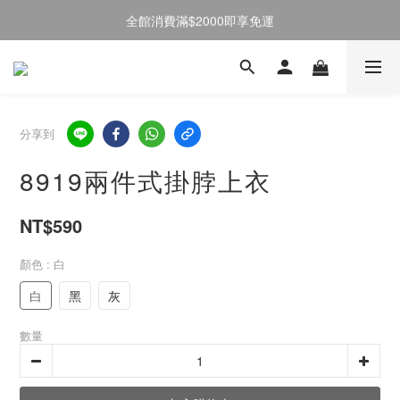
全館消費滿$2000即享免運
註冊會員送50元購物金
註冊會員送50元購物金
分享到
8919兩件式掛脖上衣
NT$590
顏色
: 白
白
黑
灰
數量