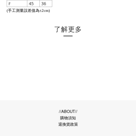
45
36
F
(手工測量誤差值為±2cm)
了解更多
//ABOUT//
購物須知
退換貨政策