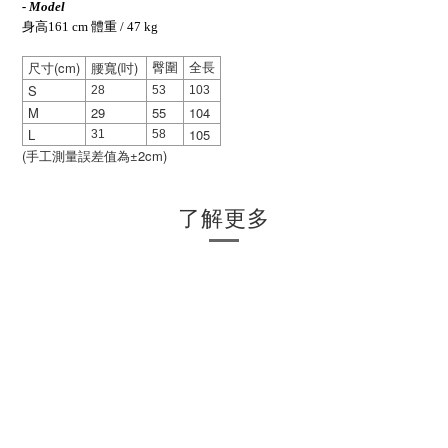
- Model
身高161 cm 體重 / 47 kg
(cm)
(
)
臀圍
全長
尺寸
腰寬
吋
S
28
53
103
M
29
55
104
L
105
31
58
(
±2cm)
手工測量誤差值為
了解更多