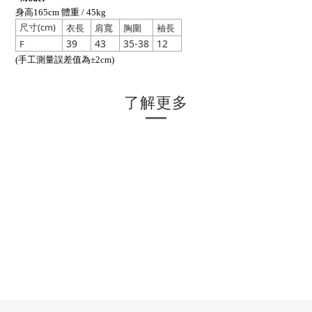
身高165cm 體重 / 45kg
尺寸(cm)
衣長
肩寬
胸圍
袖長
39
43
35-38
12
F
(手工測量誤差值為±2cm)
了解更多