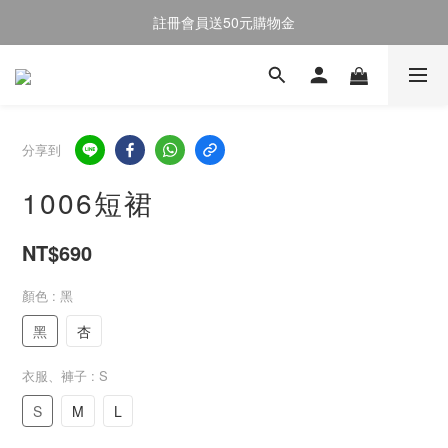
註冊會員送50元購物金
註冊會員送50元購物金
全館消費滿$2000即享免運
註冊會員送50元購物金
分享到
1006短裙
NT$690
顏色
: 黑
黑
杏
衣服、褲子
: S
S
M
L