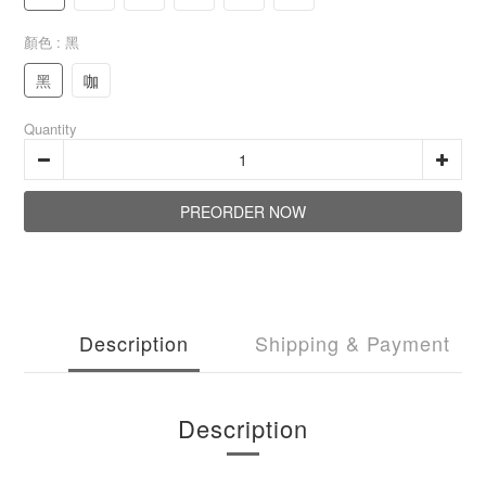
顏色
: 黑
黑
咖
Quantity
PREORDER NOW
Description
Shipping & Payment
Description