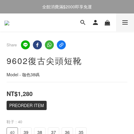
全館消費滿$2000即享免運
註冊會員送50元購物金
註冊會員送50元購物金
Share
9602復古尖頭短靴
Model - 咖色38碼
NT$1,280
PREORDER ITEM
鞋子
: 40
40
39
38
37
36
35