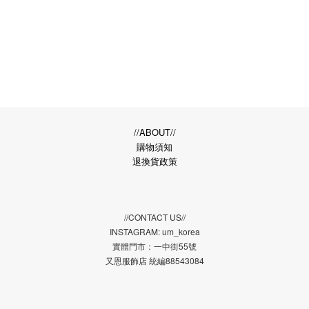
//ABOUT//
購物須知
退換貨政策
//CONTACT US//
INSTAGRAM: um_korea
實體門市：一中街55號
又恩服飾店 統編88543084