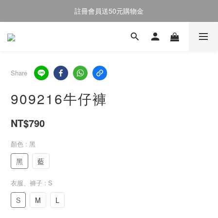
註冊會員送50元購物金
註冊會員送50元購物金
全館消費滿$2000即享免運
註冊會員送50元購物金
Share
909216牛仔褲
NT$790
顏色
: 黑
黑
藍
衣服、褲子
: S
S
M
L