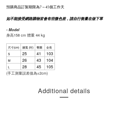
預購商品訂製期限為7～45個工作天
如不能接受網路購物皆會有些微色差，請自行衡量在做下單
- Model
158 cm
44 kg
身高
體重
尺寸(cm)
腰寬 (吋)
臀圍
全長
25
41
103
S
26
43
104
M
28
45
105
L
(
±2cm)
手工測量誤差值為
Additional details