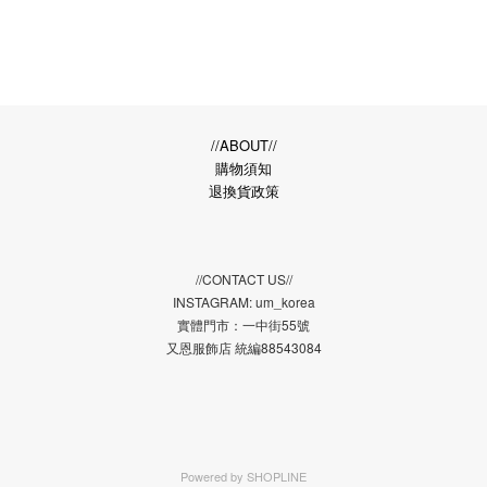
//ABOUT//
購物須知
退換貨政策
//CONTACT US//
INSTAGRAM: um_korea
實體門市：一中街55號
又恩服飾店 統編88543084
Powered by
SHOPLINE