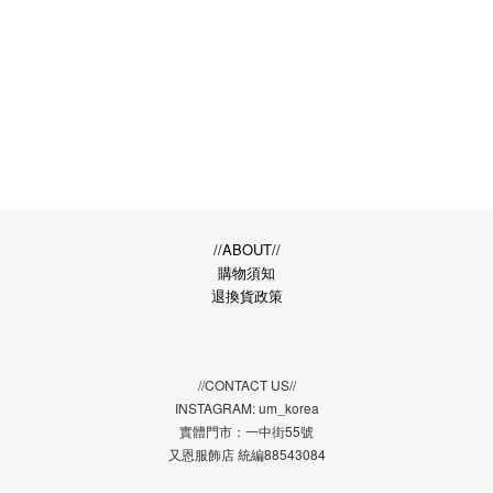
//ABOUT//
購物須知
退換貨政策
//CONTACT US//
INSTAGRAM: um_korea
實體門市：一中街55號
又恩服飾店 統編88543084