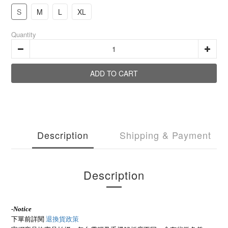
S
M
L
XL
Quantity
ADD TO CART
Description
Shipping & Payment
Description
-
Notice
下單前詳閱
退換貨政策