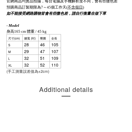
官網商品均實品拍攝，每台電腦及手機解析度不同，會有些微色差
預購商品訂製期限為7～45個工作天(
不含假日
)
如不能接受網路購物皆會有些微色差，請自行衡量在做下單
- Model
身高165 cm 體重 / 45 kg
尺寸(cm)
腰寬 (吋)
臀圍
全長
28
46
105
S
29
47
107
M
32
51
109
L
32
52
110
XL
(
±2cm)
手工測量誤差值為
Additional details