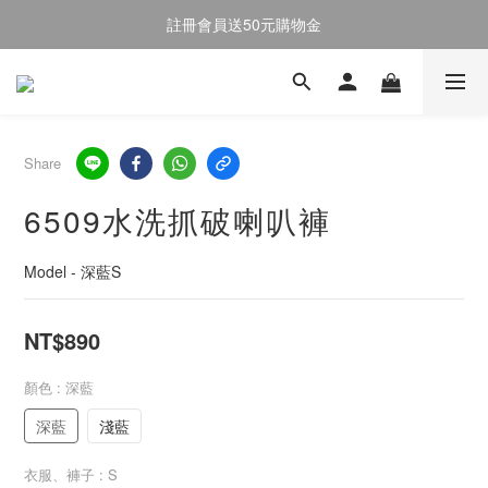
註冊會員送50元購物金
註冊會員送50元購物金
全館消費滿$2000即享免運
註冊會員送50元購物金
Share
6509水洗抓破喇叭褲
Model - 深藍S
NT$890
顏色
: 深藍
深藍
淺藍
衣服、褲子
: S