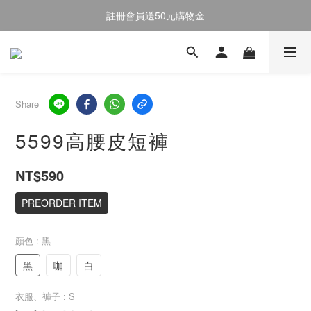
註冊會員送50元購物金
註冊會員送50元購物金
全館消費滿$2000即享免運
註冊會員送50元購物金
Share
5599高腰皮短褲
NT$590
PREORDER ITEM
顏色
: 黑
黑
咖
白
衣服、褲子
: S