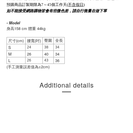
預購商品訂製期限為7～45個工作天(
不含假日
)
如不能接受網路購物皆會有些微色差，請自行衡量在做下單
- Model
身高158 cm 體重 44kg
(cm)
(
)
臀圍
全長
尺寸
腰寬
吋
S
24
38
34
M
26
40
34
L
36
26
43
(
±2cm)
手工測量誤差值為
Additional details