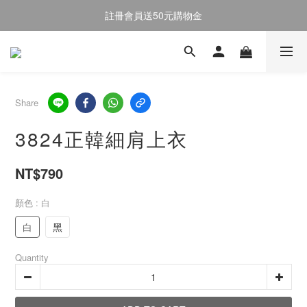
註冊會員送50元購物金
註冊會員送50元購物金
全館消費滿$2000即享免運
註冊會員送50元購物金
Share
3824正韓細肩上衣
NT$790
顏色
: 白
白
黑
Quantity