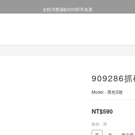
全館消費滿$2000即享免運
註冊會員送50元購物金
註冊會員送50元購物金
909286
Model - 黑色S號
NT$590
顏色
: 黑
黑
灰
復古藍