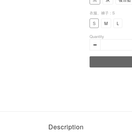
衣服、褲子
: S
S
M
L
Quantity
Description