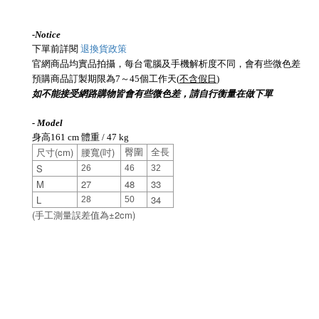
-
Notice
下單前詳閱
退換貨政策
官網商品均實品拍攝，每台電腦及手機解析度不同，會有些微色差
預購商品訂製期限為7～45個工作天(
不含假日
)
如不能接受網路購物皆會有些微色差，請自行衡量在做下單
- Model
身高161 cm 體重 / 47 kg
(cm)
(
)
臀圍
全長
尺寸
腰寬
吋
S
26
46
32
M
27
48
33
L
34
28
50
(
±2cm)
手工測量誤差值為