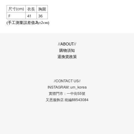
尺寸(cm)
衣長
胸圍
F
41
36
(手工測量誤差值為±2cm)
//ABOUT//
購物須知
退換貨政策
//CONTACT US//
INSTAGRAM: um_korea
實體門市：一中街55號
又恩服飾店 統編88543084