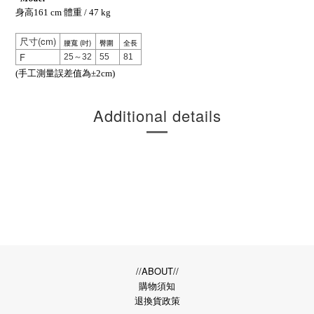
身高161 cm 體重 / 47 kg
(cm)
尺寸
腰寬 (吋)
臀圍
全長
F
25～32
55
81
(手工測量誤差值為±2cm)
Additional details
//ABOUT//
購物須知
退換貨政策